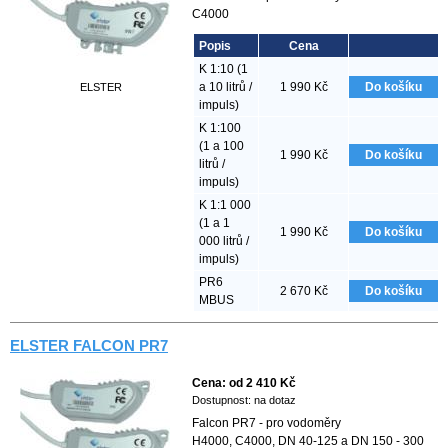
C4000
Popis
Cena
K 1:10 (1
a 10 litrů /
1 990
Kč
Do košíku
ELSTER
impuls)
K 1:100
(1 a 100
1 990
Kč
Do košíku
litrů /
impuls)
K 1:1 000
(1 a 1
1 990
Kč
Do košíku
000 litrů /
impuls)
PR6
2 670
Kč
Do košíku
MBUS
ELSTER FALCON PR7
Cena:
od
2 410
Kč
Dostupnost:
na dotaz
Falcon PR7 - pro vodoměry
H4000, C4000, DN 40-125 a DN 150 - 300