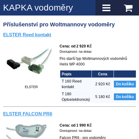
KAPKA vodoměry
Navigace
Zobrazit košík
Příslušenství pro Woltmannovy vodoměry
ELSTER Reed kontakt
Cena:
od
2 920
Kč
Dostupnost:
na dotaz
Pro starší typ Woltmannových vodoměrů
Helix WP 4000
Popis
Cena
T 160 Reed
2 920
Kč
Do košíku
kontakt
ELSTER
T 180
5 180
Kč
Do košíku
Optoelektronický
ELSTER FALCON PR6
Cena:
od
1 990
Kč
Dostupnost:
na dotaz
Falcon PR6 - pro vodoměry