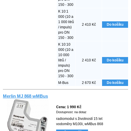
150 - 300
K 10:1
000 (10 a
1 000 litrů
2 410
Kč
Do košíku
/ impuls)
pro DN
150 - 300
K 10:10
000 (10 a
10 000
litrů /
2 410
Kč
Do košíku
impuls)
pro DN
150 - 300
M-Bus
2 670
Kč
Do košíku
Merlin MJ 868 wMBus
Cena:
1 990
Kč
Dostupnost:
na dotaz
radiomodul s životností 15 let
vodoměry M100i, wMBus 868